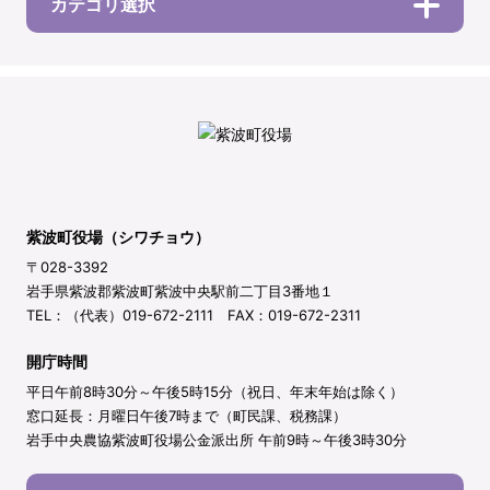
カテゴリ選択
紫波町役場（シワチョウ）
〒028-3392
岩手県紫波郡紫波町紫波中央駅前二丁目3番地１
TEL：（代表）019-672-2111 FAX：019-672-2311
開庁時間
平日午前8時30分～午後5時15分（祝日、年末年始は除く）
窓口延長：月曜日午後7時まで（町民課、税務課）
岩手中央農協紫波町役場公金派出所 午前9時～午後3時30分