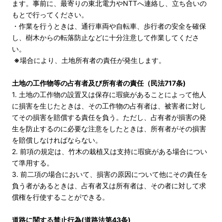
ます。事前に、最寄りの東北電力やNTTへ連絡し、立ち合いの
もとで行ってください。
・作業を行うときは、通行車両や自転車、歩行者の安全を確保
し、樹木からの転落防止などに十分注意して作業してくださ
い。
※
場合により、土地所有者の責任が発生します。
土地の工作物等の占有者及び所有者の責任（民法717条)
1. 土地の工作物の設置又は保存に瑕疵があることによって他人
に損害を生じたときは、その工作物の占有者は、被害者に対し
てその損害を賠償する責任を負う。ただし、占有者が損害の発
生を防止するのに必要な注意をしたときは、所有者がその損害
を賠償しなければならない。
2. 前項の規定は、竹木の栽植又は支持に瑕疵がある場合につい
て準用する。
3. 前二項の場合において、損害の原因について他にその責任を
負う者があるときは、占有者又は所有者は、その者に対して求
償権を行使することができる。
道路に関する禁止行為(道路法第43条)