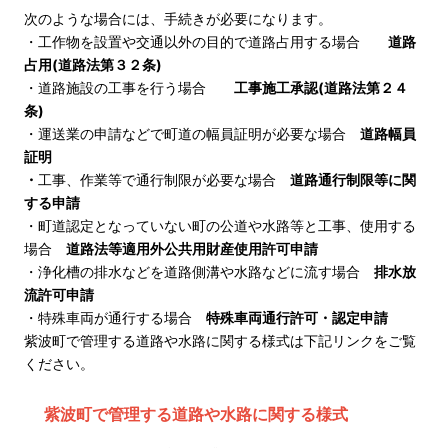
次のような場合には、手続きが必要になります。
・工作物を設置や交通以外の目的で道路占用する場合
道路
占用(道路法第３２条)
・道路施設の工事を行う場合
工事施工承認(道路法第２４
条)
・運送業の申請などで町道の幅員証明が必要な場合
道路幅員
証明
・
工事、作業等で通行制限が必要な場合
道路通行制限等に関
する申請
・町道認定となっていない町の公道や水路等と工事、使用する
場合
道路法等適用外公共用財産使用許可申請
・浄化槽の排水などを道路側溝や水路などに流す場合
排水放
流許可申請
・特殊車両が通行する場合
特殊車両通行許可・認定申請
紫波町で管理する道路や水路に関する様式は下記リンクをご覧
ください。
紫波町で管理する道路や水路に関する様式