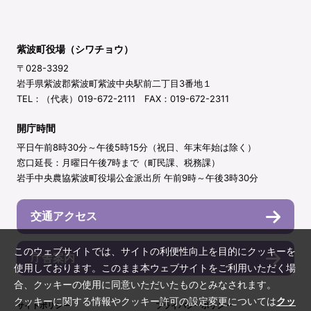
紫波町役場（シワチョウ）
〒028-3392
岩手県紫波郡紫波町紫波中央駅前二丁目3番地１
TEL：（代表）019-672-2111 FAX：019-672-2311
開庁時間
平日午前8時30分～午後5時15分（祝日、年末年始は除く）
窓口延長：月曜日午後7時まで（町民課、税務課）
岩手中央農協紫波町役場公金派出所 午前9時～午後3時30分
交通アクセス
このウェブサイトでは、サイトの利便性向上を目的にクッキーを
庁舎案内
使用しております。このまま本ウェブサイトをご利用いただく場
合、クッキーの使用に同意いただいたものとみなされます。
クッキーに関する情報やクッキー許可の設定変更については
クッ
サイトポリシー
プライバシーポリシー