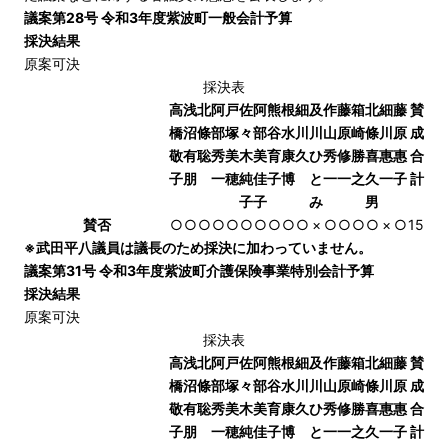
議案第28号 令和3年度紫波町一般会計予算
採決結果
原案可決
採決表
高
浅
北
阿
戸
佐
阿
熊
根
細
及
作
藤
箱
北
細
藤
賛
橋
沼
條
部
塚
々
部
谷
水
川
川
山
原
崎
條
川
原
成
敬
有
聡
秀
美
木
美
育
康
久
ひ
秀
修
勝
喜
惠
惠
合
子
朋
一
穂
純
佳
子
博
と
一
一
之
久
一
子
計
子
子
み
男
賛否
○
○
○
○
○
○
○
○
○
○
×
○
○
○
○
×
○
15
※武田平八議員は議長のため採決に加わっていません。
議案第31号 令和3年度紫波町介護保険事業特別会計予算
採決結果
原案可決
採決表
高
浅
北
阿
戸
佐
阿
熊
根
細
及
作
藤
箱
北
細
藤
賛
橋
沼
條
部
塚
々
部
谷
水
川
川
山
原
崎
條
川
原
成
敬
有
聡
秀
美
木
美
育
康
久
ひ
秀
修
勝
喜
惠
惠
合
子
朋
一
穂
純
佳
子
博
と
一
一
之
久
一
子
計