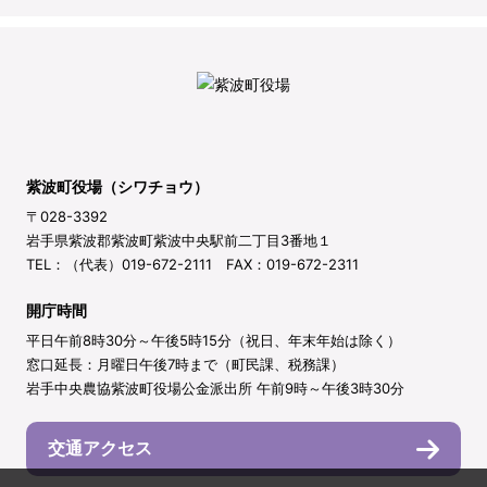
紫波町役場（シワチョウ）
〒028-3392
岩手県紫波郡紫波町紫波中央駅前二丁目3番地１
TEL：（代表）019-672-2111 FAX：019-672-2311
開庁時間
平日午前8時30分～午後5時15分（祝日、年末年始は除く）
窓口延長：月曜日午後7時まで（町民課、税務課）
岩手中央農協紫波町役場公金派出所 午前9時～午後3時30分
交通アクセス