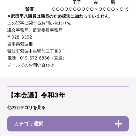
子
子
み
男
賛否
○
○
○
○
○
○
○
○
○
○
×
○
○
○
○
×
○
15
※武田平八議員は議長のため採決に加わっていません。
この記事に関するお問い合わせ先
議会事務局、監査委員事務局
〒028-3392
岩手県紫波郡
紫波町紫波中央駅前二丁目3-1
電話：019-672-6866（直通）
メールでのお問い合わせ
【本会議】令和3年
他のカテゴリを見る
カテゴリ選択