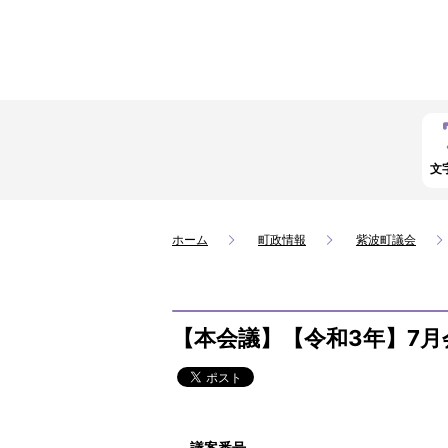
文
ホーム
町政情報
紫波町議会
【本会議】【令和3年】7月
議案番号