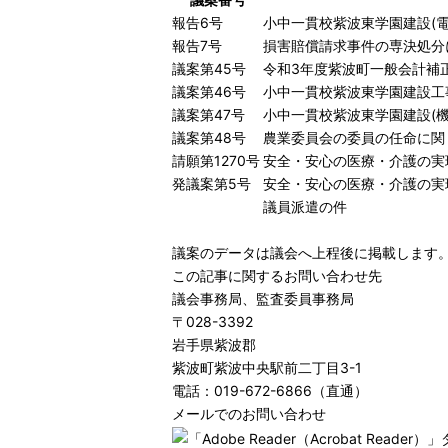
報告6号
小中一貫校紫波東学園建設(
報告7号
損害賠償請求事件の専決処分
議案第45号
令和3年度紫波町一般会計補正
議案第46号
小中一貫校紫波東学園建設工
議案第47号
小中一貫校紫波東学園建設(
議案第48号
農業委員会の委員の任命に関
請願第1270号
安全・安心の医療・介護の実
発議案第5号
安全・安心の医療・介護の実
議員派遣の件
議案のデータは議会へ上程後に掲載します
この記事に関するお問い合わせ先
議会事務局、監査委員事務局
〒028-3392
岩手県紫波郡
紫波町紫波中央駅前二丁目3-1
電話：019-672-6866（直通）
メールでのお問い合わせ