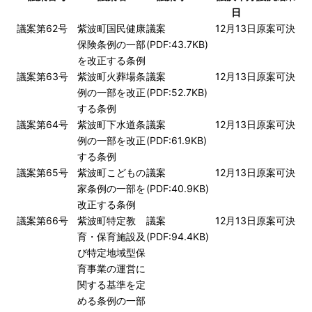
日
議案第62号
紫波町国民健康
議案
12月13日
原案可決
保険条例の一部
(PDF:43.7KB)
を改正する条例
議案第63号
紫波町火葬場条
議案
12月13日
原案可決
例の一部を改正
(PDF:52.7KB)
する条例
議案第64号
紫波町下水道条
議案
12月13日
原案可決
例の一部を改正
(PDF:61.9KB)
する条例
議案第65号
紫波町こどもの
議案
12月13日
原案可決
家条例の一部を
(PDF:40.9KB)
改正する条例
議案第66号
紫波町特定教
議案
12月13日
原案可決
育・保育施設及
(PDF:94.4KB)
び特定地域型保
育事業の運営に
関する基準を定
める条例の一部