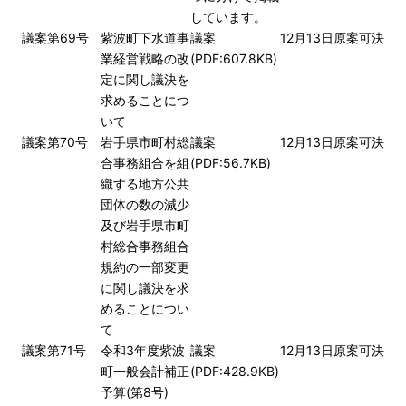
しています。
議案第69号
紫波町下水道事
議案
12月13日
原案可決
業経営戦略の改
(PDF:607.8KB)
定に関し議決を
求めることにつ
いて
議案第70号
岩手県市町村総
議案
12月13日
原案可決
合事務組合を組
(PDF:56.7KB)
織する地方公共
団体の数の減少
及び岩手県市町
村総合事務組合
規約の一部変更
に関し議決を求
めることについ
て
議案第71号
令和3年度紫波
議案
12月13日
原案可決
町一般会計補正
(PDF:428.9KB)
予算(第8号)