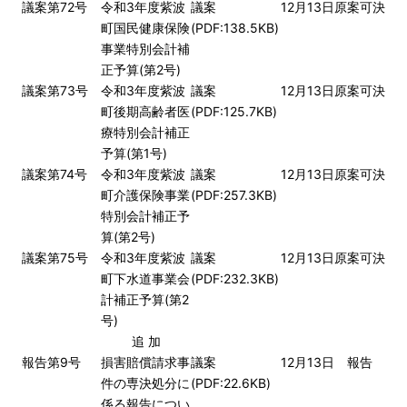
議案第72号
令和3年度紫波
議案
12月13日
原案可決
町国民健康保険
(PDF:138.5KB)
事業特別会計補
正予算(第2号)
議案第73号
令和3年度紫波
議案
12月13日
原案可決
町後期高齢者医
(PDF:125.7KB)
療特別会計補正
予算(第1号)
議案第74号
令和3年度紫波
議案
12月13日
原案可決
町介護保険事業
(PDF:257.3KB)
特別会計補正予
算(第2号)
議案第75号
令和3年度紫波
議案
12月13日
原案可決
町下水道事業会
(PDF:232.3KB)
計補正予算(第2
号)
追 加
報告第9号
損害賠償請求事
議案
12月13日
報告
件の専決処分に
(PDF:22.6KB)
係る報告につい