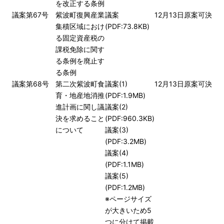
を改正する条例
議案第67号
紫波町復興産業
議案
12月13日
原案可決
集積区域におけ
(PDF:73.8KB)
る固定資産税の
課税免除に関す
る条例を廃止す
る条例
議案第68号
第二次紫波町食
議案(1)
12月13日
原案可決
育・地産地消推
(PDF:1.9MB)
進計画に関し議
議案(2)
決を求めること
(PDF:960.3KB)
について
議案(3)
(PDF:3.2MB)
議案(4)
(PDF:1.1MB)
議案(5)
(PDF:1.2MB)
※ページサイズ
が大きいため5
つに分けて掲載