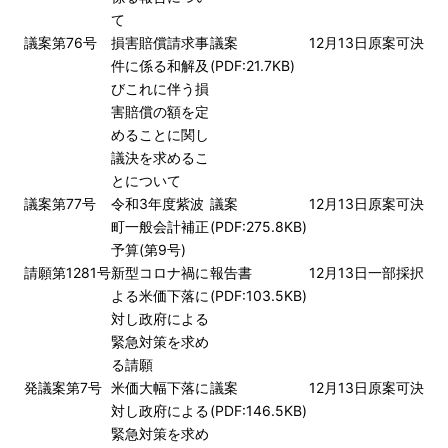
て
議案第76号
損害賠償請求事
議案
12月13日
原案可決
件に係る和解及
(PDF:21.7KB)
びこれに伴う損
害賠償の額を定
めることに関し
議決を求めるこ
とについて
議案第77号
令和3年度紫波
議案
12月13日
原案可決
町一般会計補正
(PDF:275.8KB)
予算(第9号)
請願第1281号
新型コロナ禍に
報告書
12月13日
一部採択
よる米価下落に
(PDF:103.5KB)
対し政府による
緊急対策を求め
る請願
発議案第7号
米価大幅下落に
議案
12月13日
原案可決
対し政府による
(PDF:146.5KB)
緊急対策を求め