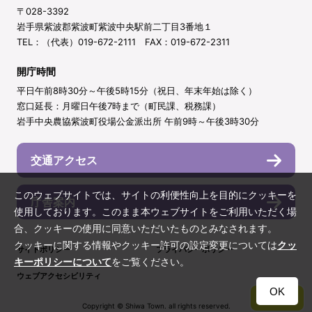
〒028-3392
岩手県紫波郡紫波町紫波中央駅前二丁目3番地１
TEL：（代表）019-672-2111 FAX：019-672-2311
開庁時間
平日午前8時30分～午後5時15分（祝日、年末年始は除く）
窓口延長：月曜日午後7時まで（町民課、税務課）
岩手中央農協紫波町役場公金派出所 午前9時～午後3時30分
交通アクセス
このウェブサイトでは、サイトの利便性向上を目的にクッキーを
庁舎案内
使用しております。このまま本ウェブサイトをご利用いただく場
合、クッキーの使用に同意いただいたものとみなされます。
クッキーに関する情報やクッキー許可の設定変更については
クッ
サイトポリシー
プライバシーポリシー
キーポリシーについて
をご覧ください。
ウェブアクセシビリティ
OK
TOP
Copyright © Shiwa Town. all rights reserved.