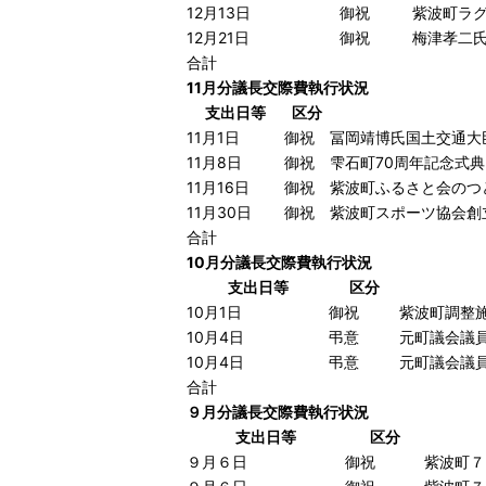
12月13日
御祝
紫波町ラ
12月21日
御祝
梅津孝二
合計
11月分議長交際費執行状況
支出日等
区分
11月1日
御祝
冨岡靖博氏国土交通大
11月8日
御祝
雫石町70周年記念式
11月16日
御祝
紫波町ふるさと会のつ
11月30日
御祝
紫波町スポーツ協会創
合計
10月分議長交際費執行状況
支出日等
区分
10月1日
御祝
紫波町調整
10月4日
弔意
元町議会議
10月4日
弔意
元町議会議
合計
９月分議長交際費執行状況
支出日等
区分
９月６日
御祝
紫波町７