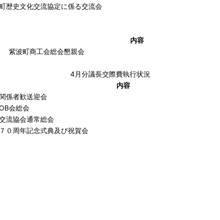
町歴史文化交流協定に係る交流会
内容
紫波町商工会総会懇親会
4月分議長交際費執行状況
内容
関係者歓送迎会
OB会総会
際交流協会通常総会
併７０周年記念式典及び祝賀会