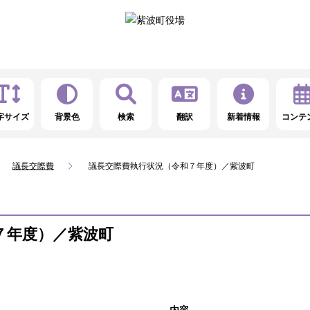
字サイズ
背景色
検索
翻訳
新着情報
コンテ
議長交際費
議長交際費執行状況（令和７年度）／紫波町
７年度）／紫波町
内容