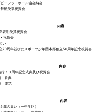
グビーフットボール協会納会
氏叙勲受章祝賀会
内容
臣表彰受賞祝賀会
典・祝賀会
どい
立70周年並びにスポーツ少年団本部創立50周年記念祝賀会
内容
施行７０周年記念式典及び祝賀会
員 香典
員 盛花
内容
５歳の集い（一中学区）