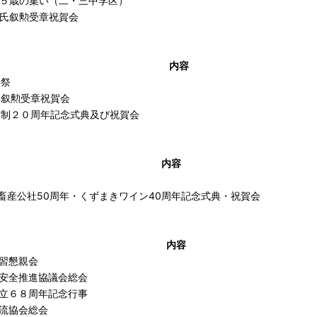
５歳の集い（二・三中学区）
氏叙勲受章祝賀会
内容
山祭
 叙勲受章祝賀会
市制２０周年記念式典及び祝賀会
内容
畜産公社50周年・くずまきワイン40周年記念式典・祝賀会
内容
習懇親会
安全推進協議会総会
立６８周年記念行事
流協会総会