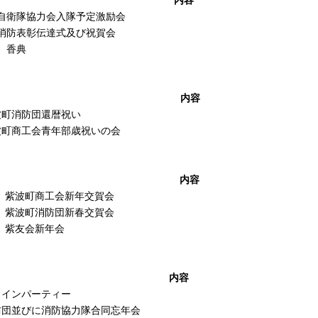
自衛隊協力会入隊予定激励会
消防表彰伝達式及び祝賀会
 香典
内容
波町消防団還暦祝い
波町商工会青年部歳祝いの会
内容
紫波町商工会新年交賀会
紫波町消防団新春交賀会
紫友会新年会
内容
ワインパーティー
防団並びに消防協力隊合同忘年会