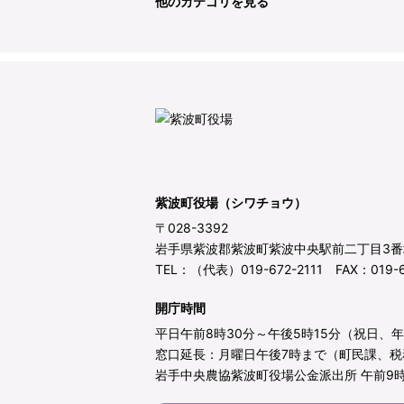
他のカテゴリを見る
紫波町役場（シワチョウ）
〒028-3392
岩手県紫波郡紫波町紫波中央駅前二丁目3番
TEL：（代表）019-672-2111 FAX：019-6
開庁時間
平日午前8時30分～午後5時15分（祝日、
窓口延長：月曜日午後7時まで（町民課、税
岩手中央農協紫波町役場公金派出所 午前9時