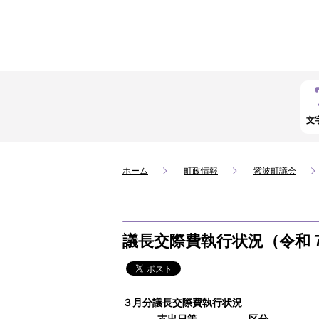
文
ホーム
町政情報
紫波町議会
議長交際費執行状況（令和
３月分議長交際費執行状況
支出日等
区分