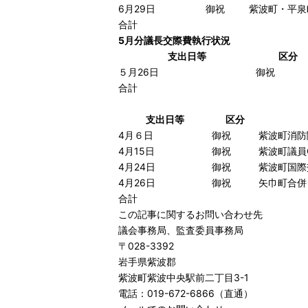
6月29日
御祝
紫波町・平泉
合計
5月分議長交際費執行状況
支出日等
区分
５月26日
御祝
合計
支出日等
区分
4月６日
御祝
紫波町消防
4月15日
御祝
紫波町議員
4月24日
御祝
紫波町国
4月26日
御祝
矢巾町合
合計
この記事に関するお問い合わせ先
議会事務局、監査委員事務局
〒028-3392
岩手県紫波郡
紫波町紫波中央駅前二丁目3-1
電話：019-672-6866（直通）