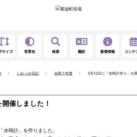
字サイズ
背景色
検索
翻訳
新着情報
コンテ
せ
しわっせ日記
令和７年度
5月12日に「水時計作り」を
を開催しました！
「水時計」を作りました。