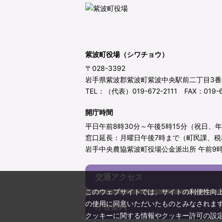
紫波町役場（シワチョウ）
〒028-3392
岩手県紫波郡紫波町紫波中央駅前二丁目3番
TEL：（代表）019-672-2111 FAX：019-6
開庁時間
平日午前8時30分～午後5時15分（祝日、
窓口延長：月曜日午後7時まで（町民課、税
岩手中央農協紫波町役場公金派出所 午前9時
交通アクセス
このウェブサイトでは、サイトの利便性向
の使用に同意いただいたものとみなされま
庁舎案内
クッキーに関する情報やクッキー許可の設