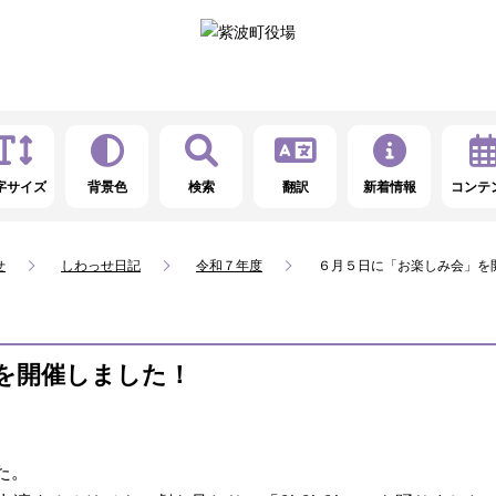
字サイズ
背景色
検索
翻訳
新着情報
コンテ
せ
しわっせ日記
令和７年度
６月５日に「お楽しみ会」を
を開催しました！
た。