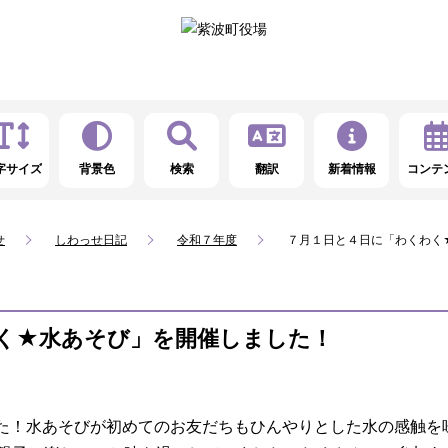
字サイズ
背景色
検索
翻訳
新着情報
コンテ
せ
しわっせ日記
令和７年度
７月１日と４日に「わくわく
く★水あそび」を開催しました！
た！水あそびが初めてのお友だちもひんやりとした水の感触を