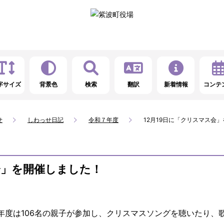
字サイズ
背景色
検索
翻訳
新着情報
コンテ
せ
しわっせ日記
令和７年度
12月19日に「クリスマス会
会」を開催しました！
年度は106名の親子が参加し、クリスマスソングを聴いたり、