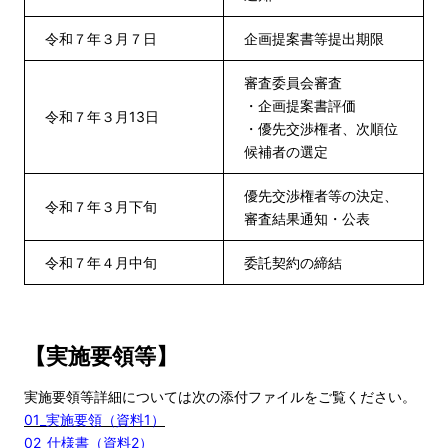
令和７年３月７日
企画提案書等提出期限
審査委員会審査
・企画提案書評価
令和７年３月13日
・優先交渉権者、次順位
候補者の選定
優先交渉権者等の決定、
令和７年３月下旬
審査結果通知・公表
令和７年４月中旬
委託契約の締結
【実施要領等】
実施要領等詳細については次の添付ファイルをご覧ください。
01_実施要領（資料1）
02_仕様書（資料2）