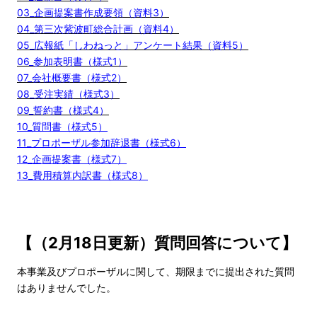
03_企画提案書作成要領（資料3）
04_第三次紫波町総合計画（資料4）
05_広報紙「しわねっと」アンケート結果（資料5）
06_参加表明書（様式1）
07_会社概要書（様式2）
08_受注実績（様式3）
09_誓約書（様式4）
10_質問書（様式5）
11_プロポーザル参加辞退書（様式6）
12_企画提案書（様式7）
13_費用積算内訳書（様式8）
【（2月18日更新）質問回答について】
本事業及びプロポーザルに関して、期限までに提出された質問
はありませんでした。