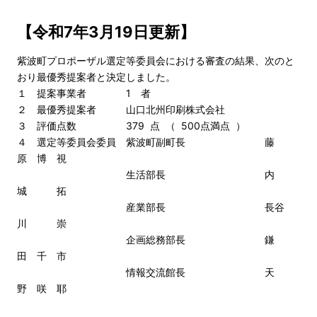
【令和7年3月19日更新】
紫波町プロポーザル選定等委員会における審査の結果、次のと
おり最優秀提案者と決定しました。
１ 提案事業者 1 者
２ 最優秀提案者 山口北州印刷株式会社
３ 評価点数 379 点 （ 500点満点 ）
４ 選定等委員会委員 紫波町副町長 藤
原 博 視
生活部長 内
城 拓
産業部長 長谷
川 崇
企画総務部長 鎌
田 千 市
情報交流館長 天
野 咲 耶