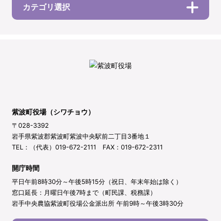
カテゴリ選択
紫波町役場（シワチョウ）
〒028-3392
岩手県紫波郡紫波町紫波中央駅前二丁目3番地１
TEL：（代表）019-672-2111 FAX：019-672-2311
開庁時間
平日午前8時30分～午後5時15分（祝日、年末年始は除く）
窓口延長：月曜日午後7時まで（町民課、税務課）
岩手中央農協紫波町役場公金派出所 午前9時～午後3時30分