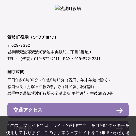
紫波町役場（シワチョウ）
〒028-3392
岩手県紫波郡紫波町紫波中央駅前二丁目3番地１
TEL：（代表）019-672-2111 FAX：019-672-2311
開庁時間
平日午前8時30分～午後5時15分（祝日、年末年始は除く）
窓口延長：月曜日午後7時まで（町民課、税務課）
岩手中央農協紫波町役場公金派出所 午前9時～午後3時30分
交通アクセス
このウェブサイトでは、サイトの利便性向上を目的にクッキーを
庁舎案内
使用しております。このまま本ウェブサイトをご利用いただく場