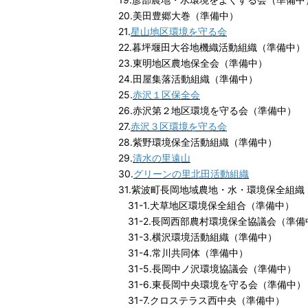
20.美田豊郷大巻（準備中）
21.
星山地区環境を守る会
22.暮坪堰田大谷地機織活動組織（準備中）
23.東明地区農地保全会（準備中）
24.田屋集落活動組織（準備中）
25.
赤沢１区保全会
26.赤沢第２地区環境を守る会（準備中）
27.
赤沢３区環境を守る会
28.紫野環境保全活動組織（準備中）
29.
清水の里遠山
30.
グリーンの里北田活動組織
31.紫波町長岡地域農地・水・環境保全組織
31-1.犬草地区環境保全組合（準備中）
31-2.長岡西部農村環境保全協議会（準備
31-3.横沢環境活動組織（準備中）
31-4.常川共同体（準備中）
31-5.長岡中ノ沢環境協議会（準備中）
31-6.東長岡中央環境を守る会（準備中）
31-7.クロステラス西中央（準備中）