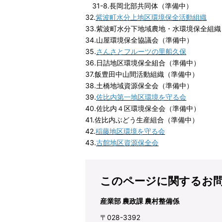
31-8.長岡北部共同体（準備中）
32.
紫波町水分上地区環境保全活動組織
33.紫波町水分下地域農地・水環境保全組
34.山屋環境保全協議会（準備中）
35.
さんさとフルーツの里船久保
36.日詰地区環境保全組合（準備中）
37.飯豊田中山間活動組織（準備中）
38.土橋地域資源保全会（準備中）
39.
佐比内第一地区環境を守る会
40.佐比内４区環境保全会（準備中）
41.佐比内ぶどう生産組合（準備中）
42.
稲藤地区環境を守る会
43.
古館地区資源保全会
このページに関するお
産業部 農政課 農村整備係
〒028-3392