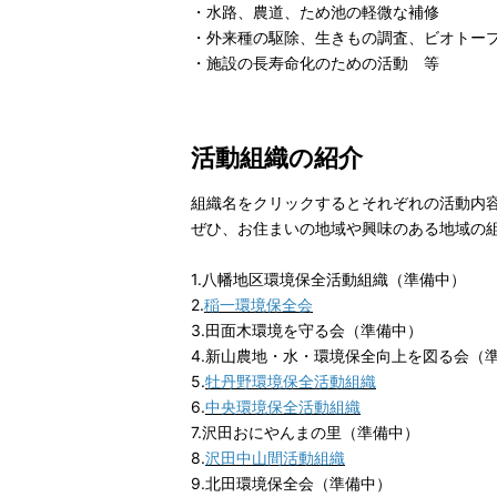
・水路、農道、ため池の軽微な補修
・外来種の駆除、生きもの調査、ビオトー
・施設の長寿命化のための活動 等
活動組織の紹介
組織名をクリックするとそれぞれの活動内
ぜひ、お住まいの地域や興味のある地域の
1.八幡地区環境保全活動組織（準備中）
2.
稲一環境保全会
3.田面木環境を守る会（準備中）
4.新山農地・水・環境保全向上を図る会（
5.
牡丹野環境保全活動組織
6.
中央環境保全活動組織
7.沢田おにやんまの里（準備中）
8.
沢田中山間活動組織
9.北田環境保全会（準備中）