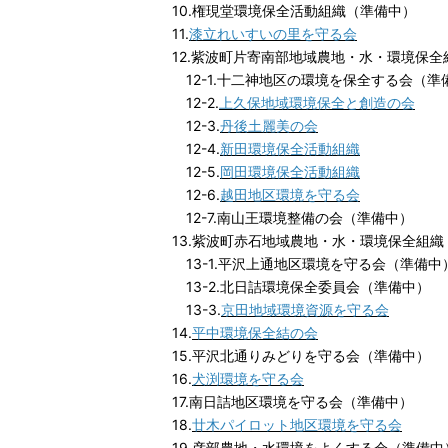
10.権現堂環境保全活動組織（準備中）
11.
漆立れいすいの里を守る会
12.紫波町片寄南部地域農地・水・環境保
12-1.十二神地区の環境を保全する会（準
12-2.
上久保地域環境保全と創造の会
12-3.
丹後土麗美の会
12-4.
新田環境保全活動組織
12-5.
岡田環境保全活動組織
12-6.
越田地区環境を守る会
12-7.南山王環境整備の会（準備中）
13.紫波町赤石地域農地・水・環境保全組
13-1.平沢上通地区環境を守る会（準備中
13-2.北日詰環境保全委員会（準備中）
13-3.
京田地域環境資源を守る会
14.
平中環境保全結の会
15.平沢北通りみどりを守る会（準備中）
16.
犬渕環境を守る会
17.南日詰地区環境を守る会（準備中）
18.
廿木パイロット地区環境を守る会
19.彦部農地・水環境をよくする会（準備中