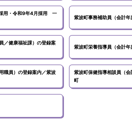
採用・令和9年4月採用 一
紫波町事務補助員（会計年
員／健康福祉課）の登録案
紫波町栄養指導員（会計年
用職員）の登録案内／紫波
紫波町保健指導相談員（会
町