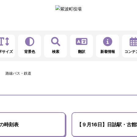
字サイズ
背景色
検索
翻訳
新着情報
コンテ
路線バス・鉄道
の時刻表
【９月16日】日詰駅・古