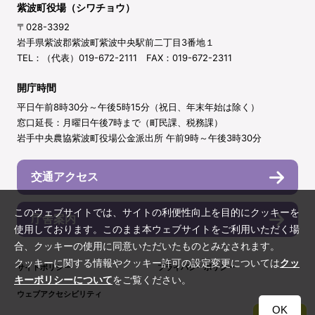
紫波町役場（シワチョウ）
〒028-3392
岩手県紫波郡紫波町紫波中央駅前二丁目3番地１
TEL：（代表）019-672-2111 FAX：019-672-2311
開庁時間
平日午前8時30分～午後5時15分（祝日、年末年始は除く）
窓口延長：月曜日午後7時まで（町民課、税務課）
岩手中央農協紫波町役場公金派出所 午前9時～午後3時30分
交通アクセス
このウェブサイトでは、サイトの利便性向上を目的にクッキーを
庁舎案内
使用しております。このまま本ウェブサイトをご利用いただく場
合、クッキーの使用に同意いただいたものとみなされます。
クッキーに関する情報やクッキー許可の設定変更については
クッ
サイトポリシー
プライバシーポリシー
キーポリシーについて
をご覧ください。
ウェブアクセシビリティ
OK