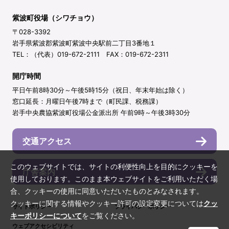
紫波町役場（シワチョウ）
〒028-3392
岩手県紫波郡紫波町紫波中央駅前二丁目3番地１
TEL：（代表）019-672-2111 FAX：019-672-2311
開庁時間
平日午前8時30分～午後5時15分（祝日、年末年始は除く）
窓口延長：月曜日午後7時まで（町民課、税務課）
岩手中央農協紫波町役場公金派出所 午前9時～午後3時30分
交通アクセス
このウェブサイトでは、サイトの利便性向上を目的にクッキーを
庁舎案内
使用しております。このまま本ウェブサイトをご利用いただく場
合、クッキーの使用に同意いただいたものとみなされます。
クッキーに関する情報やクッキー許可の設定変更については
クッ
サイトポリシー
プライバシーポリシー
キーポリシーについて
をご覧ください。
ウェブアクセシビリティ