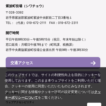
紫波町役場（シワチョウ）
〒028-3392
岩手県紫波郡紫波町紫波中央駅前二丁目3番地１
TEL：（代表）019-672-2111 FAX：019-672-2311
開庁時間
平日午前8時30分～午後5時15分（祝日、年末年始は除く）
窓口延長：月曜日午後7時まで（町民課、税務課）
岩手中央農協紫波町役場公金派出所 午前9時～午後3時30分
交通アクセス
このウェブサイトでは、サイトの利便性向上を目的にクッキーを
庁舎案内
使用しております。このまま本ウェブサイトをご利用いただく場
合、クッキーの使用に同意いただいたものとみなされます。
クッキーに関する情報やクッキー許可の設定変更については
クッ
サイトポリシー
プライバシーポリシー
キーポリシーについて
をご覧ください。
ウェブアクセシビリティ