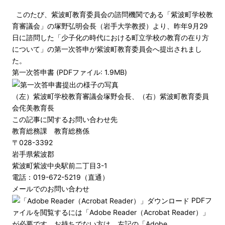
このたび、紫波町教育委員会の諮問機関である「紫波町学校教
育審議会」の塚野弘明会長（岩手大学教授）より、昨年9月29
日に諮問した「少子化の時代における町立学校の教育の在り方
について」の第一次答申が紫波町教育委員会へ提出されまし
た。
第一次答申書 (PDFファイル: 1.9MB)
（左）紫波町学校教育審議会塚野会長、（右）紫波町教育委員
会侘美教育長
この記事に関するお問い合わせ先
教育総務課 教育総務係
〒028-3392
岩手県紫波郡
紫波町紫波中央駅前二丁目3-1
電話：019-672-5219（直通）
メールでのお問い合わせ
PDFフ
ァイルを閲覧するには「Adobe Reader（Acrobat Reader）」
が必要です。お持ちでない方は、左記の「Adobe