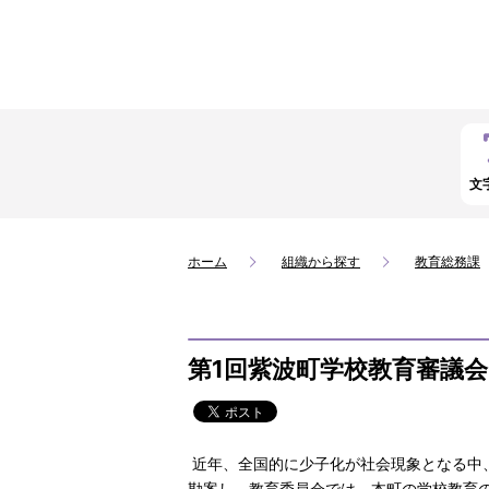
文
ホーム
組織から探す
教育総務課
第1回紫波町学校教育審議
近年、全国的に少子化が社会現象となる中
勘案し、教育委員会では、本町の学校教育