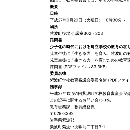
概要
日時
平成27年9月29日（火曜日） 18時30分～
場所
紫波町役場 会議室302・303
諮問書
少子化の時代における町立学校の教育の在
児童生徒に「生きる力」を育み、紫波町の
児童生徒に「生きる力」を育むための教育
諮問書 (PDFファイル: 83.3KB)
委員名簿
紫波町学校教育審議会委員名簿 (PDFファイル: 
議事録
平成27年度 第1回紫波町学校教育審議会 議事録 
この記事に関するお問い合わせ先
教育総務課 教育総務係
〒028-3392
岩手県紫波郡
紫波町紫波中央駅前二丁目3-1