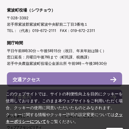
紫波町役場（シワチョウ）
〒028-3392
岩手県紫波郡紫波町紫波中央駅前二丁目3番地１
TEL：（代表）019-672-2111 FAX：019-672-2311
開庁時間
平日午前8時30分～午後5時15分（祝日、年末年始は除く）
窓口延長：月曜日午後7時まで（町民課、税務課）
岩手中央農協紫波町役場公金派出所 午前9時～午後3時30分
交通アクセス
このウェブサイトでは、サイトの利便性向上を目的にクッキーを
庁舎案内
使用しております。このまま本ウェブサイトをご利用いただく場
合、クッキーの使用に同意いただいたものとみなされます。
クッキーに関する情報やクッキー許可の設定変更については
クッ
サイトポリシー
プライバシーポリシー
キーポリシーについて
をご覧ください。
ウェブアクセシビリティ