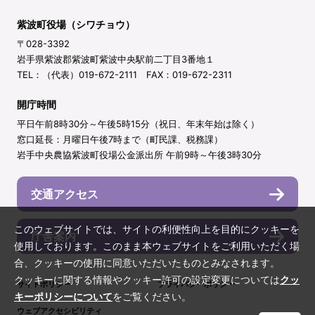
紫波町役場（シワチョウ）
〒028-3392
岩手県紫波郡紫波町紫波中央駅前二丁目3番地１
TEL：（代表）019-672-2111 FAX：019-672-2311
開庁時間
平日午前8時30分～午後5時15分（祝日、年末年始は除く）
窓口延長：月曜日午後7時まで（町民課、税務課）
岩手中央農協紫波町役場公金派出所 午前9時～午後3時30分
交通アクセス
このウェブサイトでは、サイトの利便性向上を目的にクッキーを
庁舎案内
使用しております。このまま本ウェブサイトをご利用いただく場
合、クッキーの使用に同意いただいたものとみなされます。
クッキーに関する情報やクッキー許可の設定変更については
クッ
サイトポリシー
プライバシーポリシー
キーポリシーについて
をご覧ください。
ウェブアクセシビリティ