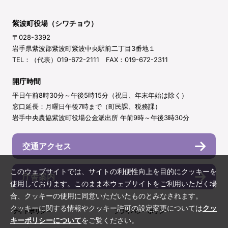
紫波町役場（シワチョウ）
〒028-3392
岩手県紫波郡紫波町紫波中央駅前二丁目3番地１
TEL：（代表）019-672-2111 FAX：019-672-2311
開庁時間
平日午前8時30分～午後5時15分（祝日、年末年始は除く）
窓口延長：月曜日午後7時まで（町民課、税務課）
岩手中央農協紫波町役場公金派出所 午前9時～午後3時30分
交通アクセス
このウェブサイトでは、サイトの利便性向上を目的にクッキーを
庁舎案内
使用しております。このまま本ウェブサイトをご利用いただく場
合、クッキーの使用に同意いただいたものとみなされます。
クッキーに関する情報やクッキー許可の設定変更については
クッ
サイトポリシー
プライバシーポリシー
キーポリシーについて
をご覧ください。