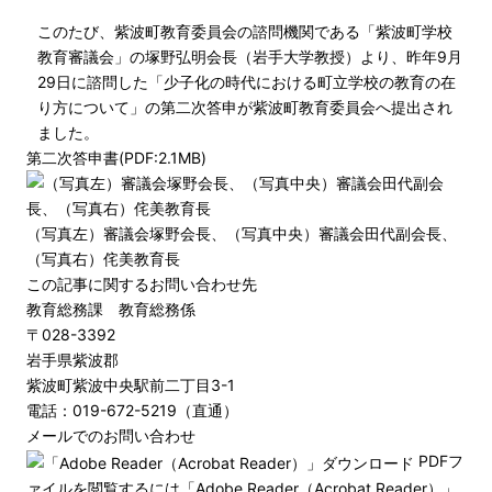
このたび、紫波町教育委員会の諮問機関である「紫波町学校
教育審議会」の塚野弘明会長（岩手大学教授）より、昨年9月
29日に諮問した「少子化の時代における町立学校の教育の在
り方について」の第二次答申が紫波町教育委員会へ提出され
ました。
第二次答申書(PDF:2.1MB)
（写真左）審議会塚野会長、（写真中央）審議会田代副会長、
（写真右）侘美教育長
この記事に関するお問い合わせ先
教育総務課 教育総務係
〒028-3392
岩手県紫波郡
紫波町紫波中央駅前二丁目3-1
電話：019-672-5219（直通）
メールでのお問い合わせ
PDFフ
ァイルを閲覧するには「Adobe Reader（Acrobat Reader）」