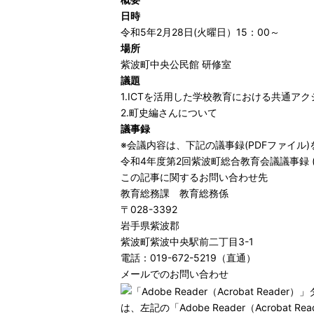
日時
令和5年2月28日(火曜日）15：00～
場所
紫波町中央公民館 研修室
議題
1.ICTを活用した学校教育における共通ア
2.町史編さんについて
議事録
※会議内容は、下記の議事録(PDFファイル
令和4年度第2回紫波町総合教育会議議事録 (PD
この記事に関するお問い合わせ先
教育総務課 教育総務係
〒028-3392
岩手県紫波郡
紫波町紫波中央駅前二丁目3-1
電話：019-672-5219（直通）
メールでのお問い合わせ
は、左記の「Adobe Reader（Acro