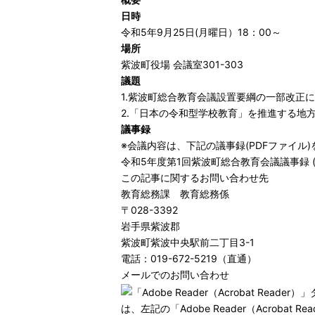
日時
令和5年9月25日(月曜日）18：00～
場所
紫波町役場 会議室301-303
議題
1.紫波町総合教育会議設置要綱の一部改正
2.「日本の令和型学校教育」を推進する地
議事録
※会議内容は、下記の議事録(PDFファイル
令和5年度第1回紫波町総合教育会議議事録 (PD
この記事に関するお問い合わせ先
教育総務課 教育総務係
〒028-3392
岩手県紫波郡
紫波町紫波中央駅前二丁目3-1
電話：019-672-5219（直通）
メールでのお問い合わせ
は、左記の「Adobe Reader（Acro