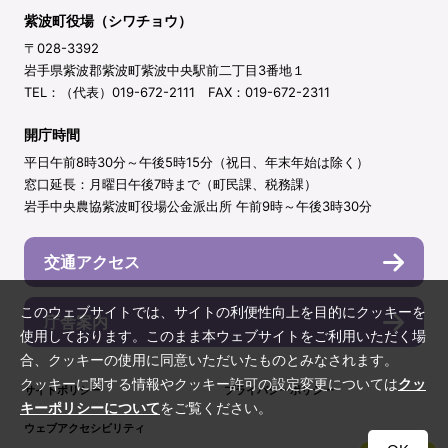
紫波町役場（シワチョウ）
〒028-3392
岩手県紫波郡紫波町紫波中央駅前二丁目3番地１
TEL：（代表）019-672-2111 FAX：019-672-2311
開庁時間
平日午前8時30分～午後5時15分（祝日、年末年始は除く）
窓口延長：月曜日午後7時まで（町民課、税務課）
岩手中央農協紫波町役場公金派出所 午前9時～午後3時30分
交通アクセス
このウェブサイトでは、サイトの利便性向上を目的にクッキーを
庁舎案内
使用しております。このまま本ウェブサイトをご利用いただく場
合、クッキーの使用に同意いただいたものとみなされます。
クッキーに関する情報やクッキー許可の設定変更については
クッ
サイトポリシー
プライバシーポリシー
キーポリシーについて
をご覧ください。
ウェブアクセシビリティ