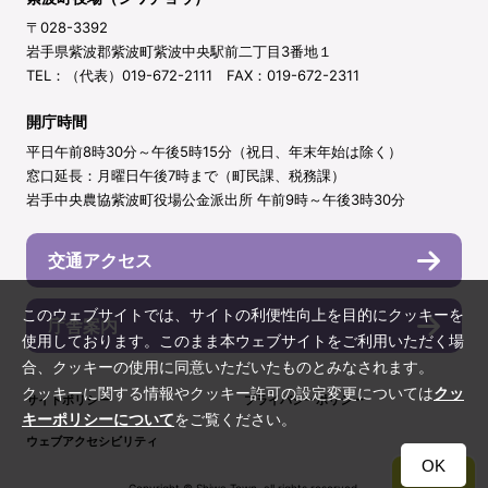
〒028-3392
岩手県紫波郡紫波町紫波中央駅前二丁目3番地１
TEL：（代表）019-672-2111 FAX：019-672-2311
開庁時間
平日午前8時30分～午後5時15分（祝日、年末年始は除く）
窓口延長：月曜日午後7時まで（町民課、税務課）
岩手中央農協紫波町役場公金派出所 午前9時～午後3時30分
交通アクセス
このウェブサイトでは、サイトの利便性向上を目的にクッキーを
庁舎案内
使用しております。このまま本ウェブサイトをご利用いただく場
合、クッキーの使用に同意いただいたものとみなされます。
クッキーに関する情報やクッキー許可の設定変更については
クッ
サイトポリシー
プライバシーポリシー
キーポリシーについて
をご覧ください。
ウェブアクセシビリティ
OK
TOP