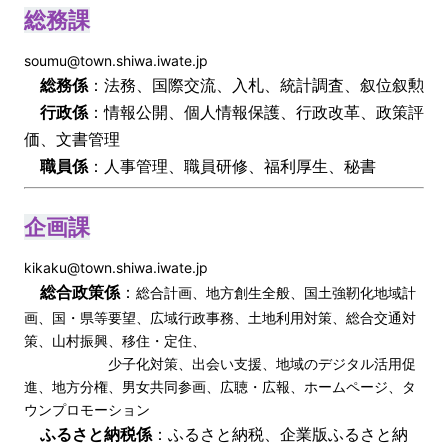
総務課
soumu@town.shiwa.iwate.jp
総務係
：法務、国際交流、入札、統計調査、叙位叙勲
行政係
：情報公開、個人情報保護、行政改革、政策評
価、文書管理
職員係
：人事管理、職員研修、福利厚生、秘書
企画課
kikaku@town.shiwa.iwate.jp
総合政策係
：
総合計画、地方創生全般、国土強靭化地域計
画、国・県等要望、広域行政事務、土地利用対策、総合交通対
策、山村振興、移住・定住、
少子化対策、出会い支援、地域のデジタル活用促
進、地方分権、男女共同参画、広聴・広報、ホームページ、タ
ウンプロモーション
ふるさと納税係
：ふるさと納税、企業版ふるさと納