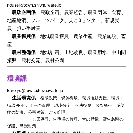
nousei@town.shiwa.iwate.jp
農政企画係
：農政企画、農業経営、農業団体、食育、
地産地消、フルーツパーク、えこ3センター、新規就
農、担い手対策
農業振興係
：地域農業振興、農業生産、農業施設、畜
産
農村整備係
：地域計画、土地改良、農業用水、中山間
振興、農村交流、農村公園
環境課
kankyo@town.shiwa.iwate.jp
生活環境係
：
循環政策、資源循環、環境活動支援、環境・
循環PRセンターの管理、環境保全、不法投棄、公衆衛生、感染
症の防疫、公害対策、ごみ処理、
し尿処理、火葬場の管理、犬の登録、野生鳥獣の
保護、鳥獣対策