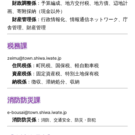
財政調整係
：予算編成、地方交付税、地方債、辺地計
画、寄附採納（現金以外）
財産管理係
：行政情報化、情報通信ネットワーク、庁
舎管理、財産管理
税務課
zeimu@town.shiwa.iwate.jp
住民税係
：町民税、国保税、軽自動車税
資産税係
：固定資産税、特別土地保有税
納税係
：徴収、滞納処分、収納
消防防災課
e-bousai@town.shiwa.iwate.jp
消防防災係
：
消防、交通安全、防災・防犯