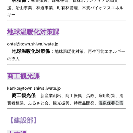
林務係
：
林業振興、森林整備、森林ボランティア活動支
援、治山事業、林道事業、町有林管理、木質バイオマスエネル
ギー
地球温暖化対策課
ontai@town.shiwa.iwate.jp
地球温暖化対策係
：
地球温暖化対策、再生可能エネルギー
の導入
商工観光課
kanko@town.shiwa.iwate.jp
商工観光係
：
新産業創出、商工振興、労政、雇用対策、消
費者相談、ふるさと会、観光振興、特産品開発、
温泉保養公園
【建設部】