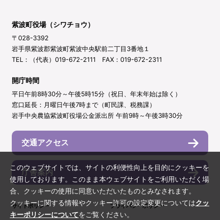
紫波町役場（シワチョウ）
〒028-3392
岩手県紫波郡紫波町紫波中央駅前二丁目3番地１
TEL：（代表）019-672-2111 FAX：019-672-2311
開庁時間
平日午前8時30分～午後5時15分（祝日、年末年始は除く）
窓口延長：月曜日午後7時まで（町民課、税務課）
岩手中央農協紫波町役場公金派出所 午前9時～午後3時30分
交通アクセス
このウェブサイトでは、サイトの利便性向上を目的にクッキーを
庁舎案内
使用しております。このまま本ウェブサイトをご利用いただく場
合、クッキーの使用に同意いただいたものとみなされます。
クッキーに関する情報やクッキー許可の設定変更については
クッ
サイトポリシー
プライバシーポリシー
キーポリシーについて
をご覧ください。