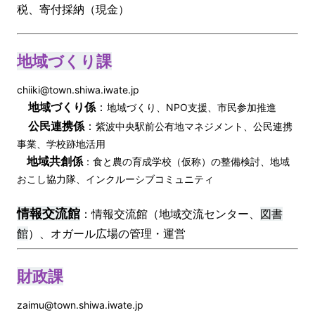
税、寄付採納（現金）
地域づくり課
chiiki@town.shiwa.iwate.jp
地域づくり係
：
地域づくり、NPO支援、市民参加推進
公民連携係
：
紫波中央駅前公有地マネジメント、公民連携
事業、学校跡地活用
地域共創係
：食と農の育成学校（仮称）の整備検討、地域
おこし協力隊、インクルーシブコミュニティ
情報交流館
：情報交流館（地域交流センター、
図書
館
）、オガール広場の管理・運営
財政課
zaimu@town.shiwa.iwate.jp