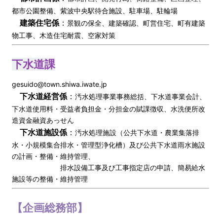
都市公園整備、紫波中央駅待合施設、駐車場、駐輪場
建築住宅係
：
景観の保全、建築確認、町営住宅、町有建築
物工事、木造住宅耐震、空家対策
下水道課
gesuido@town.shiwa.iwate.jp
下水道経営係
：
汚水処理事業事務総括、下水道事業会計、
下水道使用料・受益者負担金・分担金の賦課徴収、水洗便所改
造資金融資あっせん
下水道施設係
：
汚水処理施設（公共下水道・農業集落排
水・小規模集合排水・管理型浄化槽）及び公共下水道雨水施設
の計画・整備・維持管理、
排水設備工事及び工事指定店の申請、簡易給水
施設等の整備・維持管理
【企画総務部】