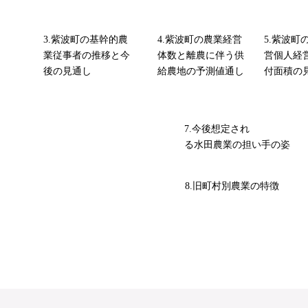
3.紫波町の基幹的農
4.紫波町の農業経営
5.紫波町
業従事者の推移と今
体数と離農に伴う供
営個人経
後の見通し
給農地の予測値通し
付面積の
7.今後想定され
る水田農業の担い手の姿
8.旧町村別農業の特徴