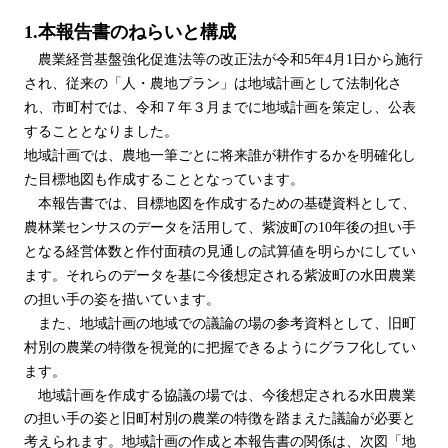
1.本報告書のねらいと構成
農業経営基盤強化促進法等の改正法が令和5年4月1日から施行
され、従来の「人・農地プラン」は地域計画として法制化さ
れ、市町村では、令和７年３月までに地域計画を策定し、公表
することとなりました。
地域計画では、農地一筆ごとに将来誰が耕作するかを明確化し
た目標地図も作成することとなっています。
本報告書では、目標地図を作成するための基礎資料として、
農林業センサスのデータを活用して、紫波町の10年後の担い手
となる経営体数と作付面積の見通しの試算値を明らかにしてい
ます。それらのデータを基に今後想定される紫波町の水田農業
の担い手の姿を描いています。
また、地域計画の地域での議論の場の参考資料として、旧町
村別の農業の特徴を視覚的に把握できるようにグラフ化してい
ます。
地域計画を作成する協議の場では、今後想定される水田農業
の担い手の姿と旧町村別の農業の特徴を踏まえた議論が必要と
考えられます。地域計画の作成と本報告書の関係は、次図「地