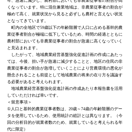
年、急速に減少し、農村部においても非農業従事者の割合が高
くなっています。特に混住兼業地域は、非農業従事者の割合が
極めて高く、就業状況から見ると必ずしも農村と言えない状況
となってきています。
町内の全地区で59歳以下の年齢階層で人口に占める基幹的農
業従事者割合が極端に低下しているため、時間の経過とともに
農村部においても非農業従事者の割合が急速に高くなっていく
と見込まれます。
したがって、地域農業経営基盤強化促進計画の作成にあたっ
ては、今後、担い手が急速に減少することと、地区の住民の非
農業従事者の割合が急増していくことにより営農環境の悪化が
懸念されることも前提として地域農業の将来の在り方を議論す
る必要があると考えられます。
地域農業経営基盤強化促進計画の作成あたり本報告書を活用
していただければ幸いです。
＜留意事項＞
①
人口と基幹的農業従事者数は、20歳～74歳の年齢階層のデー
タを使用しているため、使用統計の総計とは異なります。（今
回の分析目的が就業者数のため、就業していると考えられる年
代に限定）