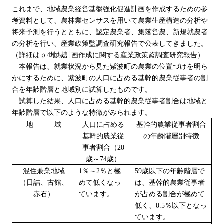
これまで、地域農業経営基盤強化促進計画を作成するための参
考資料として、農林業センサスを用いて農業生産構造の分析や
将来予測を行うとともに、認定農業者、集落営農、新規就農者
の分析を行い、産業政策監調査研究報告で公表してきました。
（詳細はｐ4地域計画作成に関する産業政策監調査研究報告）
本報告は、就業状況から見た紫波町の農業の位置づけを明ら
かにするために、紫波町の人口に占める基幹的農業従事者の割
合を年齢階層と地域別に試算したものです。
試算した結果、人口に占める基幹的農業従事者割合は地域と
年齢階層で以下のような特徴がみられます。
地 域
人口に占める
基幹的農業従事者割合
基幹的農業従
の年齢階層別特徴
事者割合（20
歳～74歳）
混住兼業地域
1％～2％と極
59歳以下の年齢階層で
（日詰、古館、
めて低くなっ
は、基幹的農業従事者
赤石）
ています。
が占める割合が極めて
低く、0.5％以下となっ
ています。