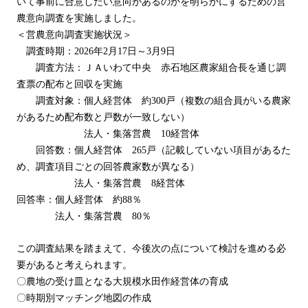
いて事前に合意したい意向があるのかを明らかにするための営
農意向調査を実施しました。
＜営農意向調査実施状況＞
調査時期：2026年2月17日～3月9日
調査方法：ＪＡいわて中央 赤石地区農家組合長を通じ調
査票の配布と回収を実施
調査対象：個人経営体 約300戸（複数の組合員がいる農家
があるため配布数と戸数が一致しない）
法人・集落営農 10経営体
回答数：個人経営体 265戸（記載していない項目があるた
め、調査項目ごとの回答農家数が異なる）
法人・集落営農 8経営体
回答率：個人経営体 約88％
法人・集落営農 80％
この調査結果を踏まえて、今後次の点について検討を進める必
要があると考えられます。
〇農地の受け皿となる大規模水田作経営体の育成
〇時期別マッチング地図の作成