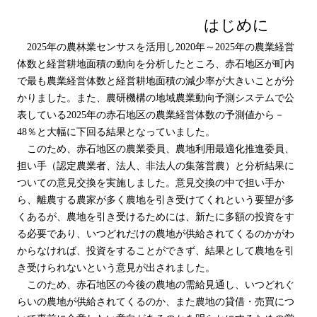
はじめに
2025年の農林業センサスを活用し2020年～2025年の農業経営
体数と経営耕地面積の動向を分析したところ、赤石地区が町内
で最も農業経営体数と経営耕地面積の減少率が大きいことが分
かりました。また、農研機構の地域農業動向予測システムで公
表している2025年の赤石地区の農業経営体数の予測値から－
48％と大幅に下回る結果となっていました。
このため、赤石地区の農業委員、農地利用最適化推進委員、
担い手（認定農業者、法人、非法人の集落営農）と分析結果に
ついての意見交換を実施しました。意見交換の中で担い手か
ら、離農する農家が多く農地を引き受けてくれという要望が多
くあるが、農地を引き受けるためには、新たに多額の投資をす
る必要であり、いつどれだけの農地が供給されてくるのかがわ
からなければ、投資をすることができず、結果として農地を引
き受けられないという意見が出されました。
このため、赤石地区の今後の農地の需給見通し、いつどれぐ
らいの農地が供給されてくるのか、また農地の貸借・売買につ