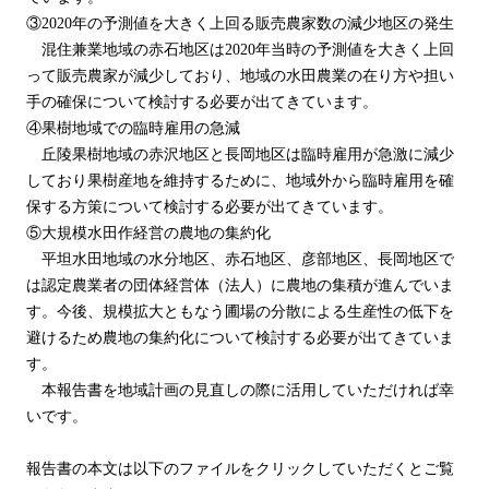
③2020年の予測値を大きく上回る販売農家数の減少地区の発生
混住兼業地域の赤石地区は2020年当時の予測値を大きく上回
って販売農家が減少しており、地域の水田農業の在り方や担い
手の確保について検討する必要が出てきています。
④果樹地域での臨時雇用の急減
丘陵果樹地域の赤沢地区と長岡地区は臨時雇用が急激に減少
しており果樹産地を維持するために、地域外から臨時雇用を確
保する方策について検討する必要が出てきています。
⑤大規模水田作経営の農地の集約化
平坦水田地域の水分地区、赤石地区、彦部地区、長岡地区で
は認定農業者の団体経営体（法人）に農地の集積が進んでいま
す。今後、規模拡大ともなう圃場の分散による生産性の低下を
避けるため農地の集約化について検討する必要が出てきていま
す。
本報告書を地域計画の見直しの際に活用していただければ幸
いです。
報告書の本文は以下のファイルをクリックしていただくとご覧