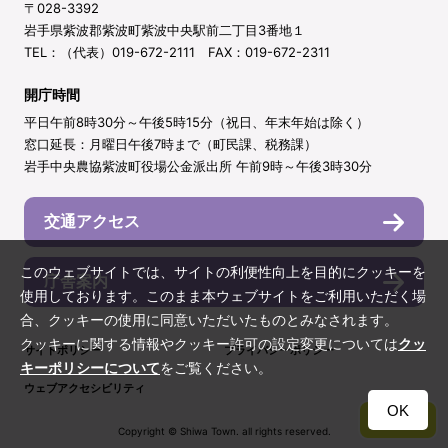
〒028-3392
岩手県紫波郡紫波町紫波中央駅前二丁目3番地１
TEL：（代表）019-672-2111 FAX：019-672-2311
開庁時間
平日午前8時30分～午後5時15分（祝日、年末年始は除く）
窓口延長：月曜日午後7時まで（町民課、税務課）
岩手中央農協紫波町役場公金派出所 午前9時～午後3時30分
交通アクセス
このウェブサイトでは、サイトの利便性向上を目的にクッキーを
庁舎案内
使用しております。このまま本ウェブサイトをご利用いただく場
合、クッキーの使用に同意いただいたものとみなされます。
クッキーに関する情報やクッキー許可の設定変更については
クッ
サイトポリシー
プライバシーポリシー
キーポリシーについて
をご覧ください。
ウェブアクセシビリティ
OK
TOP
Copyright © Shiwa Town. all rights reserved.