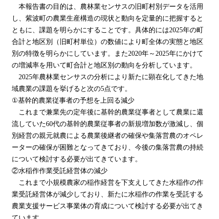
本報告書の目的は、農林業センサスの旧町村別データを活用
し、紫波町の農業生産構造の現状と動向を定量的に把握すると
ともに、課題を明らかにすることです。
具体的には2025年の町
合計と地区別（旧町村単位）の数値により町全体の実態と地区
別の特徴を明らかにしています。
また2020年～2025年にかけて
の増減率を用いて町合計と地区別の動向を分析しています。
2025年農林業センサスの分析により新たに顕在化してきた地
域農業の課題を挙げると次の5点です。
①
基幹的農業従事者の予想を上回る減少
これまで兼業先の定年後に基幹的農業従事者として農業に還
流していた60代の基幹的農業従事者の新規増加数が激減し、個
別経営の親元就農による農業後継者の確保や集落営農のオペレ
ーターの確保が困難となってきており、今後の集落営農の持続
について検討する必要が出てきています。
②水稲作作業受託経営体の減少
これまで小規模農家の稲作経営を下支えしてきた水稲作の作
業受託経営体が減少しており、新たに水稲作の作業を受託する
農業支援サービス事業体の育成について検討する必要が出てき
ています。