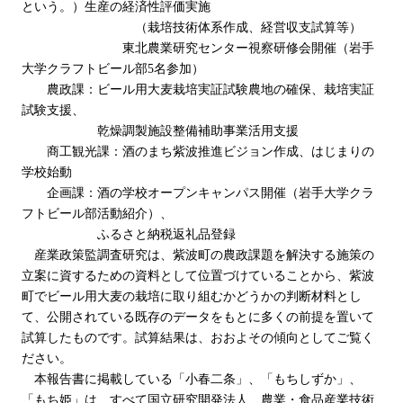
という。）生産の経済性評価実施
（栽培技術体系作成、経営収支試算等）
東北農業研究センター視察研修会開催（岩手
大学クラフトビール部5名参加）
農政課：ビール用大麦栽培実証試験農地の確保、栽培実証
試験支援、
乾燥調製施設整備補助事業活用支援
商工観光課：酒のまち紫波推進ビジョン作成、はじまりの
学校始動
企画課：酒の学校オープンキャンパス開催（岩手大学クラ
フトビール部活動紹介）、
ふるさと納税返礼品登録
産業政策監調査研究は、紫波町の農政課題を解決する施策の
立案に資するための資料として位置づけていることから、紫波
町でビール用大麦の栽培に取り組むかどうかの判断材料とし
て、公開されている既存のデータをもとに多くの前提を置いて
試算したものです。試算結果は、おおよその傾向としてご覧く
ださい。
本報告書に掲載している「小春二条」、「もちしずか」、
「もち姫」は、すべて国立研究開発法人 農業・食品産業技術