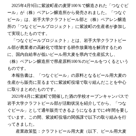
2025年4月9日に紫波町産の麦芽100％で醸造された「つなぐビ
ール」が（株）ベアレン醸造所から発売されました。「つなぐ
ビール」は、岩手大学クラフトビール部と（株）ベアレン醸造
所の「つなぐビールプロジェクト」に紫波町の生産者が参加し
て実現したものです。
「つなぐビールプロジェクト」とは、岩手大学クラフトビー
ル部が農業者の高齢化で増加する耕作放棄地を解消するため
に、国内自給率が低いビール用大麦を県内で生産拡大し、
（株）ベアレン醸造所で県産原料100％のビールをつくるという
ものです。
本報告書は、「つなぐビール」の原料となるビール用大麦の
生産から販売に至るまでに紫波町役場で取り組んだことを中心
に取りまとめたものです。
2021年4月に紫波町で開催した酒の学校オープンキャンパスで
岩手大学クラフトビール部が活動状況を紹介してから、「つな
ぐビール」として通年販売できるようになるまでに4年間を要し
ています。この間、紫波町役場の関係課で以下の取り組みを行
ってきました。
産業政策監：クラフトビール用大麦（以下、ビール用大麦