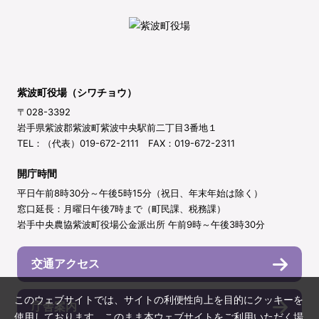
紫波町役場（シワチョウ）
〒028-3392
岩手県紫波郡紫波町紫波中央駅前二丁目3番地１
TEL：（代表）019-672-2111 FAX：019-672-2311
開庁時間
平日午前8時30分～午後5時15分（祝日、年末年始は除く）
窓口延長：月曜日午後7時まで（町民課、税務課）
岩手中央農協紫波町役場公金派出所 午前9時～午後3時30分
交通アクセス
このウェブサイトでは、サイトの利便性向上を目的にクッキーを
庁舎案内
使用しております。このまま本ウェブサイトをご利用いただく場