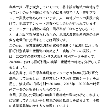
農業の担い手が減少していく中で、将来誰が地域の農地を守
っていくのかを明確にするために各地域で「人・農地プラ
ン」の実践が進められています。人・農地プランの実践に向
けて、地域でアンケート調査や話し合いが行われています
が、アンケート調査の場合、回収率が100％とならないこ
と、また設問数が限られるため、地域の農業生産構造の全体
像を定量的に把握することは困難です。
このため、産業政策監調査研究報告第8号「紫波町における
旧町村別農業生産構造の特徴と人・農地プランの実践」で
は、2020年の農林業センサスの旧町村別データを使って、
2020年における旧町村別の農業生産構造の特徴を分析して公
表しました。
本報告書は、岩手県農業研究センターが令和3年度試験研究
成果として公表した「農林業センサス分析支援シート」を活
用し、紫波町の旧町村別の2010年、2015年、2020年の時系
列データの分析を行ったものです。
今回、実施した紫波町の農業生産構造の動向分析とこれまで
に実施してきた担い手と農地の需給見通しを踏まえて、今後
の農業振興策の考え方を整理しています。