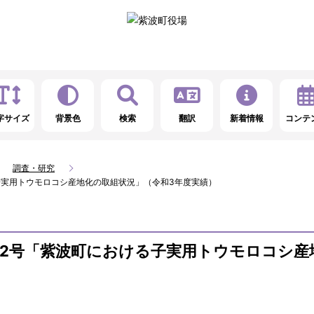
字サイズ
背景色
検索
翻訳
新着情報
コンテ
調査・研究
子実用トウモロコシ産地化の取組状況」（令和3年度実績）
12号「紫波町における子実用トウモロコシ産