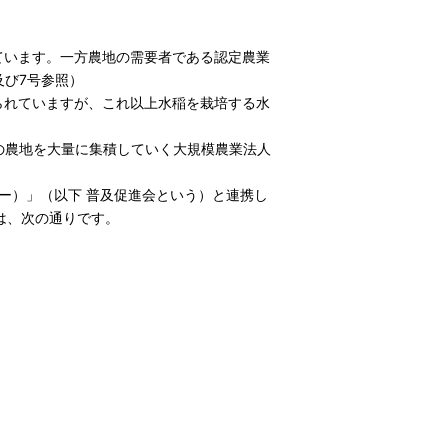
ています。一方農地の需要者である認定農業
及び7号参照）
られていますが、これ以上水稲を栽培する水
。
の農地を大量に集積していく大規模農業法人
ー）」（以下 普及促進会という）と連携し
は、次の通りです。