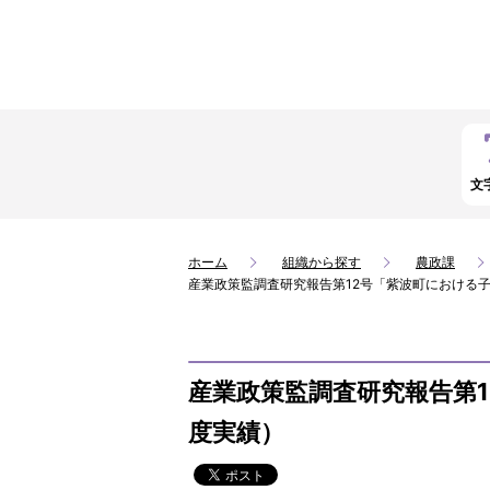
文
ホーム
組織から探す
農政課
産業政策監調査研究報告第12号「紫波町における
産業政策監調査研究報告第
度実績）