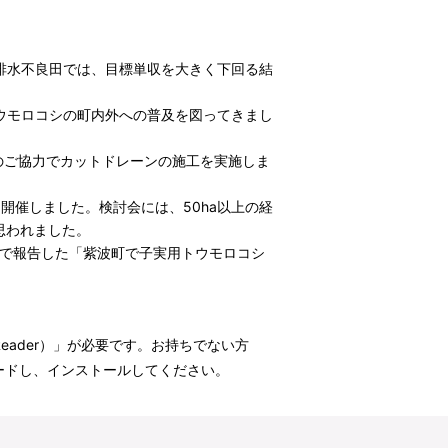
、排水不良田では、目標単収を大きく下回る結
ウモロコシの町内外への普及を図ってきまし
のご協力でカットドレーンの施工を実施しま
開催しました。検討会には、50ha以上の経
思われました。
会で報告した「紫波町で子実用トウモロコシ
t Reader）」が必要です。お持ちでない方
ウンロードし、インストールしてください。