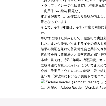
・ラップサイレージ供給量17t、堆肥還元量1
・肉用牛への給与 問題なし
排水良好田では、連作により単収が向上し、
果となっています。
そこで、令和3年度は、令和2年度と同様
た。
単収増に向けた試みとして、紫波町で実証
した。また今後モバイルドライヤの導入を
結果の検証を兼ねて普及促進会と共催で令和
営面積を持つ農業法人と集落営農組織14経
本報告書では、令和3年度の活動実績、カ
に取り組む背景とねらい」についてまとめ
今後、子実用トウモロコシの栽培に取り組
第12号「紫波町における子実用トウモロコシ産地
は、左記の「Adobe Reader（Acro