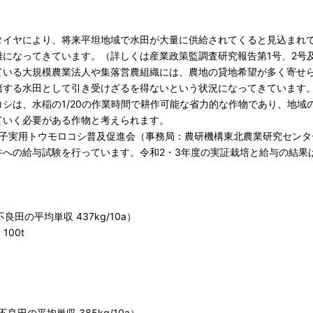
タイヤにより、将来平坦地域で水田が大量に供給されてくると見込まれ
になってきています。（詳しくは産業政策監調査研究報告第1号、2号
ている大規模農業法人や集落営農組織には、農地の貸地希望が多く寄せ
培する水田として引き受けざるを得ないという状況になってきています
シは、水稲の1/20の作業時間で耕作可能な省力的な作物であり、地域
ていく必要がある作物と考えられます。
子実用トウモロコシ普及促進会（事務局：農研機構東北農業研究センタ
牛への給与試験を行っています。令和2・3年度の実証栽培と給与の結果
良田の平均単収 437kg/10a）
100t
不良田の平均単収 385kg/10a）