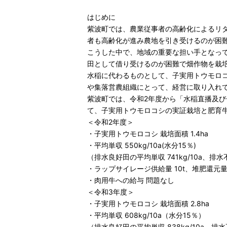
はじめに
紫波町では、農業従事者の高齢化によるリ
者も高齢化が進み農地を引き受けるのが困難
こうした中で、地域の重要な担い手となっ
田として借り受けるのが困難で畑作物を栽
水稲に代わるものとして、子実用トウモロコ
や集落営農組織にとって、経営に取り入れ
紫波町では、令和2年度から「水稲直播及び
て、子実用トウモロコシの実証栽培と肥育
＜令和2年度＞
・子実用トウモロコシ 栽培面積 1.4ha
・平均単収 550kg/10a(水分15％)
（排水良好田の平均単収 741kg/10a、排水不
・ラップサイレージ供給量 10t、堆肥還元量 
・肉用牛への給与 問題なし
＜令和3年度＞
・子実用トウモロコシ 栽培面積 2.8ha
・平均単収 608kg/10a（水分15％）
（排水良好田の平均単収 838kg/10a、排水