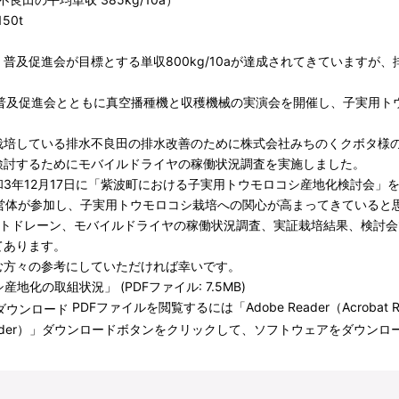
50t
普及促進会が目標とする単収800kg/10aが達成されてきていますが
に普及促進会とともに真空播種機と収穫機械の実演会を開催し、子実用ト
栽培している排水不良田の排水改善のために株式会社みちのくクボタ様
検討するためにモバイルドライヤの稼働状況調査を実施しました。
3年12月17日に「紫波町における子実用トウモロコシ産地化検討会」を
営体が参加し、子実用トウモロコシ栽培への関心が高まってきていると
ットドレーン、モバイルドライヤの稼働状況調査、実証栽培結果、検討
てあります。
む方々の参考にしていただければ幸いです。
化の取組状況」 (PDFファイル: 7.5MB)
PDFファイルを閲覧するには「Adobe Reader（Acroba
bat Reader）」ダウンロードボタンをクリックして、ソフトウェアをダ