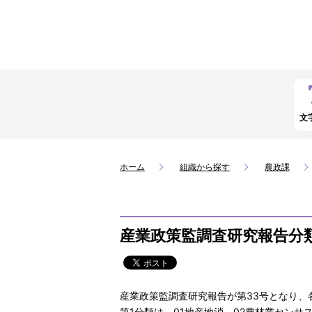
文
ホーム
組織から探す
農政課
産業政策監調査研究報告分
産業政策監調査研究報告が第33号となり
第1分類は、01地産地消、02農林業センサ