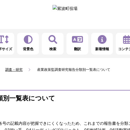
字サイズ
背景色
検索
翻訳
新着情報
コンテ
調査・研究
産業政策監調査研究報告分類別一覧表について
類別一覧表について
、各号の記載内容が把握できにくくなったため、これまでの報告書を分類
ス、03担い手、04リーディングプロジェクト、05地域計画、06活動実