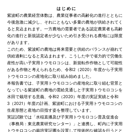
は じ め に
紫波町の農業経営体数は、農業従事者の高齢化の進行とともに
今後急激に減少し、それにともない多量の農地が供給されてく
ると見込まれます。一方農地の需要者である認定農業者も高齢
化の進行と新規認定者が少ないため引き受けれる農地には限度
があります。
このため、紫波町の農地は将来需要と供給のバランスが崩れて
供給過剰になると見込まれます。こうした中で省力的で労働生
産性が高い子実用トウモロコシは、新規転作作物として可能性
がある作物と考えられるため、令和2（2020）年度から子実用
トウモロコシの産地化に取り組み始めました。
本報告書では、子実用トウモロコシの産地化に取り組む背景と
なっている紫波町の農地の需給見通しと子実用トウモロコシを
水田で栽培する意義、令和2（2020）年度の実証実績と令和
3（2021）年度の計画、紫波町における子実用トウモロコシの
生産形態と産地の目指す姿を整理しています。
実証試験では「水稲直播及び子実用トウモロコシ普及促進会
（事務局：東北農業研究センター）」と連携し、町内に子実用
トウモロコシの栽培実証圃を設置して技術的な確認を行うとと