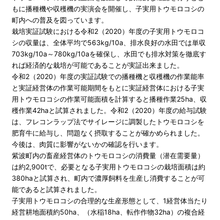
もに播種機や収穫機の実演会を開催し、子実用トウモロコシの
町内への普及を図っています。
栽培実証試験における令和2（2020）年度の子実用トウモロコ
シの収量は、全体平均で563kg/10a、排水良好の水田では単収
703kg/10a～780kg/10aを確保し、水田でも排水対策を徹底す
れば経済的な栽培が可能であることが実証出来ました。
令和2（2020）年度の実証試験での播種機と収穫機の作業能率
と実証経営体の作業可能期間をもとに実証経営体における子実
用トウモロコシの作業可能面積を計算すると播種作業25ha、収
穫作業42haと試算されました。令和2（2020）年度の給与試験
は、フレコンラップ法でサイレージに調製したトウモロコシを
肥育牛に給与し、問題なく摂取することが確かめられました。
今後は、肉質に影響がないかの確認を行います。
紫波町内の畜産経営体のトウモロコシの消費量（潜在需要量）
は約2,900tで、必要となる子実用トウモロコシの栽培面積は約
380haと試算され、町内で濃厚飼料を生産し消費することが可
能であると試算されました。
子実用トウモロコシの合理的な生産形態として、1経営体当たり
経営耕地面積約50ha、（水稲18ha、転作作物32ha）の複合経