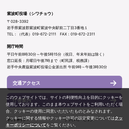
紫波町役場（シワチョウ）
〒028-3392
岩手県紫波郡紫波町紫波中央駅前二丁目3番地１
TEL：（代表）019-672-2111 FAX：019-672-2311
開庁時間
平日午前8時30分～午後5時15分（祝日、年末年始は除く）
窓口延長：月曜日午後7時まで（町民課、税務課）
岩手中央農協紫波町役場公金派出所 午前9時～午後3時30分
交通アクセス
このウェブサイトでは、サイトの利便性向上を目的にクッキーを
庁舎案内
使用しております。このまま本ウェブサイトをご利用いただく場
合、クッキーの使用に同意いただいたものとみなされます。
クッキーに関する情報やクッキー許可の設定変更については
クッ
サイトポリシー
プライバシーポリシー
キーポリシーについて
をご覧ください。