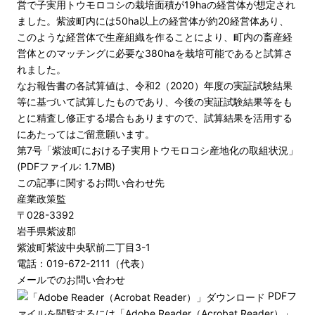
営で子実用トウモロコシの栽培面積が19haの経営体が想定され
ました。紫波町内には50ha以上の経営体が約20経営体あり、
このような経営体で生産組織を作ることにより、町内の畜産経
営体とのマッチングに必要な380haを栽培可能であると試算さ
れました。
なお報告書の各試算値は、令和2（2020）年度の実証試験結果
等に基づいて試算したものであり、今後の実証試験結果等をも
とに精査し修正する場合もありますので、試算結果を活用する
にあたってはご留意願います。
第7号「紫波町における子実用トウモロコシ産地化の取組状況」
(PDFファイル: 1.7MB)
この記事に関するお問い合わせ先
産業政策監
〒028-3392
岩手県紫波郡
紫波町紫波中央駅前二丁目3-1
電話：019-672-2111（代表）
メールでのお問い合わせ
PDFフ
ァイルを閲覧するには「Adobe Reader（Acrobat Reader）」