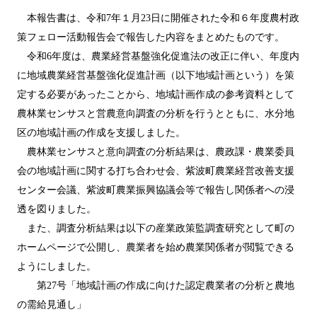
本報告書は、令和7年１月23日に開催された令和６年度農村政
策フェロー活動報告会で報告した内容をまとめたものです。
令和6年度は、農業経営基盤強化促進法の改正に伴い、年度内
に地域農業経営基盤強化促進計画（以下地域計画という）を策
定する必要があったことから、地域計画作成の参考資料として
農林業センサスと営農意向調査の分析を行うとともに、水分地
区の地域計画の作成を支援しました。
農林業センサスと意向調査の分析結果は、農政課・農業委員
会の地域計画に関する打ち合わせ会、紫波町農業経営改善支援
センター会議、紫波町農業振興協議会等で報告し関係者への浸
透を図りました。
また、調査分析結果は以下の産業政策監調査研究として町の
ホームページで公開し、農業者を始め農業関係者が閲覧できる
ようにしました。
第27号「地域計画の作成に向けた認定農業者の分析と農地
の需給見通し」