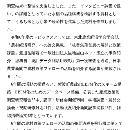
調査結果の整理を支援しました。また、インタビュー調査で担
い手の課題となっていた水稲の品種構成を検討する資料とし
て、うるち米ともち米の経済性を試算した資料を作成しまし
た。
令和6年度のトピックスとしては、東北農業経済学会学会誌
「農村経済研究」への論文掲載、「枝番集落営農の展開と政策
課題」渡辺岳陽著で一般社団法人里地里山ネット漆立の事例紹
介、総務省「統計データ利活用表彰」第一次審査を通過、日本
農業新聞で農村政策フェローの活動を紹介する記事が掲載され
ました。
6年間の活動の振返ると、紫波町農政のEBPM化のスキーム構
築、EBPM化のためのデータベース整備、公表した産業政策監
調査研究報告35本、講演・研修会開催39回、学術調査・意見交
換会・視察研修対応21件、活動状況紹介新聞記事掲載25件、雑
誌掲載論文4本となっています。
6年間の農村政策フェローの活動の発展過程を飛行機に例えて