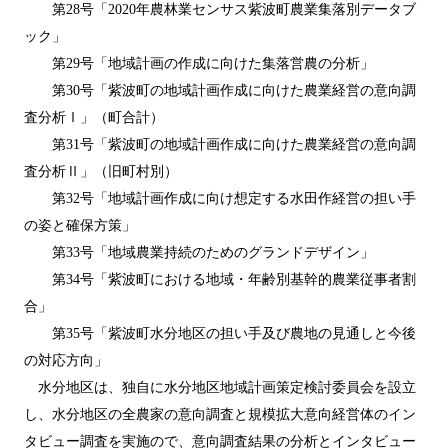
第28号「2020年農林業センサス紫波町農業集落別データブ
ック」
第29号「地域計画の作成に向けた集落営農の分析」
第30号「紫波町の地域計画作成に向けた農業経営の意向調
査分析Ⅰ」（町合計）
第31号「紫波町の地域計画作成に向けた農業経営の意向調
査分析Ⅱ」（旧町村別）
第32号「地域計画作成に向け想定する水田作経営の担い手
の姿と確保方策」
第33号「地域農業持続のためのグランドデザイン」
第34号「紫波町における地域・年齢別基幹的農業従事者割
合」
第35号「紫波町水分地区の担い手及び農地の見通しと今後
の対応方向」
水分地区は、独自に水分地区地域計画策定検討委員会を設立
し、水分地区の全農家の意向調査と規模拡大意向経営体のイン
タビュー調査を実施ので、意向調査結果の分析とインタビュー