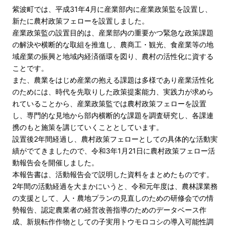
紫波町では、平成31年4月に産業部内に産業政策監を設置し、
新たに農村政策フェローを設置しました。
産業政策監の設置目的は、産業部内の重要かつ緊急な政策課題
の解決や横断的な取組を推進し、農商工・観光、食産業等の地
域産業の振興と地域内経済循環を図り、農村の活性化に資する
ことです。
また、農業をはじめ産業の抱える課題は多様であり産業活性化
のためには、時代を先取りした政策提案能力、実践力が求めら
れていることから、産業政策監では農村政策フェローを設置
し、専門的な見地から部内横断的な課題を調査研究し、各課連
携のもと施策を講じていくこととしています。
設置後2年間経過し、農村政策フェローとしての具体的な活動実
績がでてきましたので、令和3年1月21日に農村政策フェロー活
動報告会を開催しました。
本報告書は、活動報告会で説明した資料をまとめたものです。
2年間の活動経過を大まかにいうと、令和元年度は、農林課業務
の支援として、人・農地プランの見直しのための研修会での情
勢報告、認定農業者の経営改善指導のためのデータベース作
成、新規転作作物としての子実用トウモロコシの導入可能性調