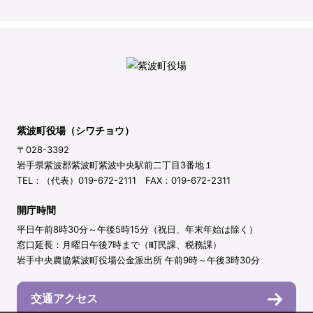
紫波町役場（シワチョウ）
〒028-3392
岩手県紫波郡紫波町紫波中央駅前二丁目3番地１
TEL：（代表）019-672-2111 FAX：019-672-2311
開庁時間
平日午前8時30分～午後5時15分（祝日、年末年始は除く）
窓口延長：月曜日午後7時まで（町民課、税務課）
岩手中央農協紫波町役場公金派出所 午前9時～午後3時30分
交通アクセス