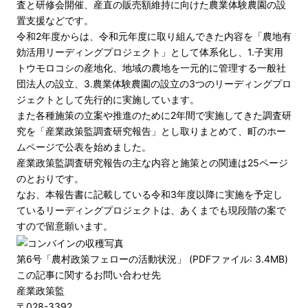
査と研修会開催、産直の販売額維持に向けた農業体験農園の設
置支援などです。
令和2年度からは、令和元年度に取り組んできた内容を「農地有
効活用リーディングプロジェクト」として体系化し、1.子実用
トウモロコシの産地化、地域の農地を一元的に管理する一般社
団法人の設立、3.農業体験農園の設立の3つのリーディングプロ
ジェクトとして先行的に実施しています。
また各種施策の立案や推進のために2年間で実施してきた調査研
究を「産業政策監調査研究報告」とし取りまとめて、町のホー
ムページで公表を始めました。
産業政策監調査研究報告の主な内容と施策との関連は25ページ
のとおりです。
なお、本報告書に記載している令和3年度以降に実施を予定し
ているリーディングプロジェクトは、あくまでも現段階の案で
すので留意願います。
第6号「農村政策フェローの活動状況」 (PDFファイル: 3.4MB)
この記事に関するお問い合わせ先
産業政策監
〒028-3392