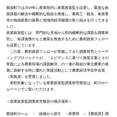
紫波町では2019年に産業部内に産業政策監を設置し、緊急な政
策課題の解決や横断的な取組を推進し、農商工・観光、食産業
等の地域産業の振興と地域内経済循環の取り組みを行ってきま
した。
産業政策監には、専門的な見地から部内横断的な課題を調査研
究し、各課連携のもと施策を推進するために農村政策フェロー
を設置しています。
この度、農村政策フェローが実施してきた調査研究とリーデ
ィングプロジェクトが、「エビデンスに基づく政策立案とその
実践による農業現場の課題解決」の一連の取組が東北農業の発
展に貢献する特に優れた実践活動として農業経済学会学会賞
（実践賞）を受賞しました。
表彰対象になっている産業政策監調査研究報告は、町のホー
ムページでご覧いただけます。
＜産業政策監調査研究報告の掲示場所＞
紫波町ホーム － 組織から探す －産業部 －【農政課】調