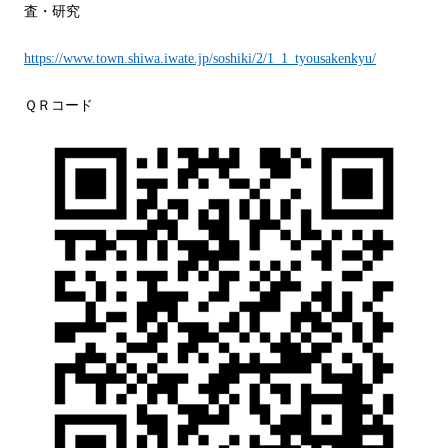
査・研究
https://www.town.shiwa.iwate.jp/soshiki/2/1_1_tyousakenkyu/
ＱＲコード